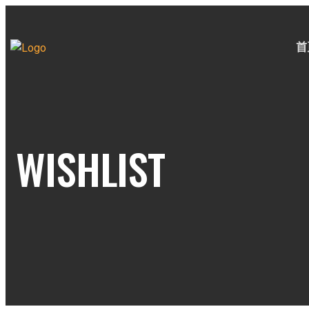
首
WISHLIST