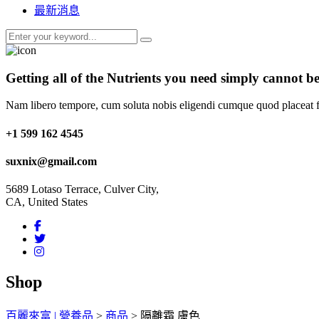
最新消息
Getting all of the
Nutrients
you need simply cannot be
Nam libero tempore, cum soluta nobis eligendi cumque quod placeat 
+1 599 162 4545
suxnix@gmail.com
5689 Lotaso Terrace, Culver City,
CA, United States
Shop
百麗來富 | 營養品
>
商品
>
隔離霜 膚色