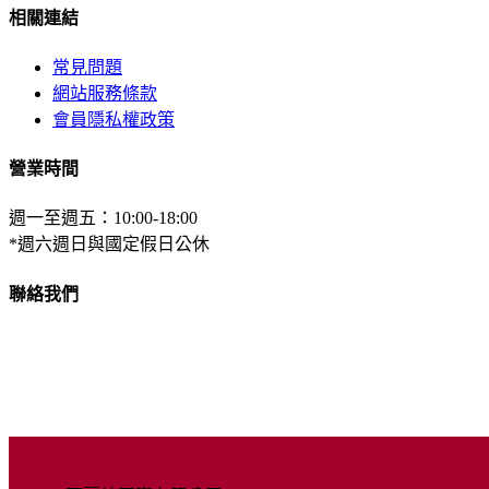
相關連結
常見問題
網站服務條款
會員隱私權政策
營業時間
週一至週五：10:00-18:00
*週六週日與國定假日公休
聯絡我們
037-639966
service@beautylife.tw
350苗栗縣竹南鎮公義路230巷6號