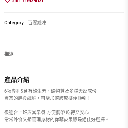
ADD TO WISHLIST
餐
quantity
Category :
百麗纖凍
描述
產品介紹
6項專利&含有維生素、礦物質及多種天然成份
豐富的膳食纖維，可增加飽腹感排便順暢！
很適合上班族當早餐 方便攜帶 吃得又安心
常常外食又想管理身材的你藜麥果膠是絕佳好選擇。