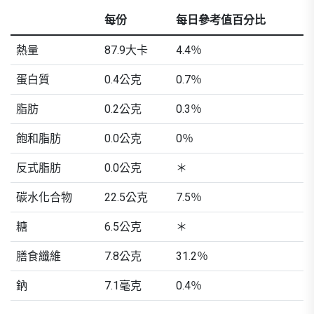
每份
每日參考值百分比
熱量
87.9大卡
4.4％
蛋白質
0.4公克
0.7％
脂肪
0.2公克
0.3％
飽和脂肪
0.0公克
0％
反式脂肪
0.0公克
＊
碳水化合物
22.5公克
7.5％
糖
6.5公克
＊
膳食纖維
7.8公克
31.2％
鈉
7.1毫克
0.4％