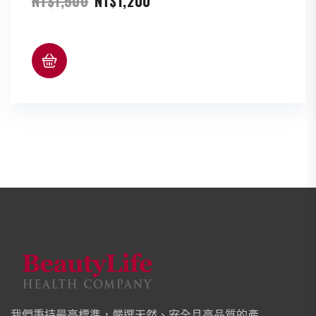
原
目
NT$
1,500
NT$
1,200
始
前
價
價
格：
格：
NT$1,500。
NT$1,200。
我們秉持最高標準，嚴選天然、安全且高品質的產