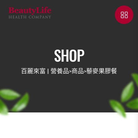
SHOP
百麗來富 | 營養品
商品
藜麥果膠餐
>
>