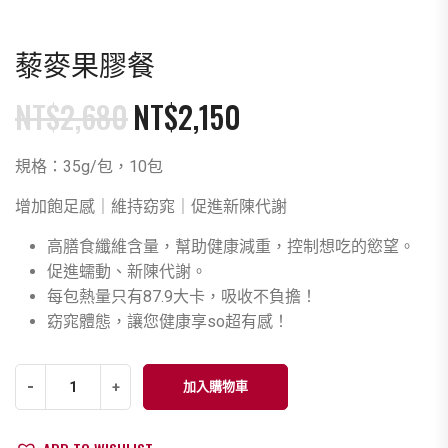
藜麥果膠餐
NT$
2,680
NT$
2,150
原
目
始
前
規格：35g/包，10包
價
價
格：
格：
增加飽足感｜維持窈窕｜促進新陳代謝
NT$2,680。
NT$2,150。
高膳食纖維含量，幫助健康減重，控制想吃的慾望。
促進蠕動、新陳代謝。
每包熱量只有87.9大卡，吸收不負擔！
窈窕體態，讓您健康享so超有感！
藜
-
+
加入購物車
麥
果
膠